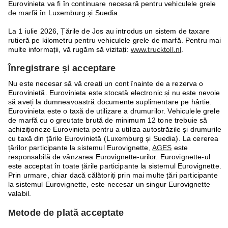
Eurovinieta va fi în continuare necesară pentru vehiculele grele
de marfă în Luxemburg și Suedia.
La 1 iulie 2026, Țările de Jos au introdus un sistem de taxare
rutieră pe kilometru pentru vehiculele grele de marfă. Pentru mai
multe informații, vă rugăm să vizitați:
www.trucktoll.nl
.
Înregistrare și acceptare
Nu este necesar să vă creați un cont înainte de a rezerva o
Eurovinietă. Eurovinieta este stocată electronic și nu este nevoie
să aveți la dumneavoastră documente suplimentare pe hârtie.
Eurovinieta este o taxă de utilizare a drumurilor. Vehiculele grele
de marfă cu o greutate brută de minimum 12 tone trebuie să
achiziționeze Eurovinieta pentru a utiliza autostrăzile și drumurile
cu taxă din țările Eurovinietă (Luxemburg și Suedia). La cererea
țărilor participante la sistemul Eurovignette,
AGES
este
responsabilă de vânzarea Eurovignette-urilor. Eurovignette-ul
este acceptat în toate țările participante la sistemul Eurovignette.
Prin urmare, chiar dacă călătoriți prin mai multe țări participante
la sistemul Eurovignette, este necesar un singur Eurovignette
valabil.
Metode de plată acceptate