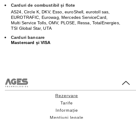
Carduri de combustibil și flote
AS24, Circle K, DKV, Esso, euroShell, eurotoll sas,
EUROTRAFIC, Eurowag, Mercedes ServiceCard,
Multi Service Tolls, OMV, PLOSE, Ressa, TotalEnergies,
TSI Global Star, UTA
Carduri bancare
Mastercard și VISA
Go to Top
Rezervare
Tarife
Informație
Mențiuni legale
Condiții contractuale generale
Protecția datelor