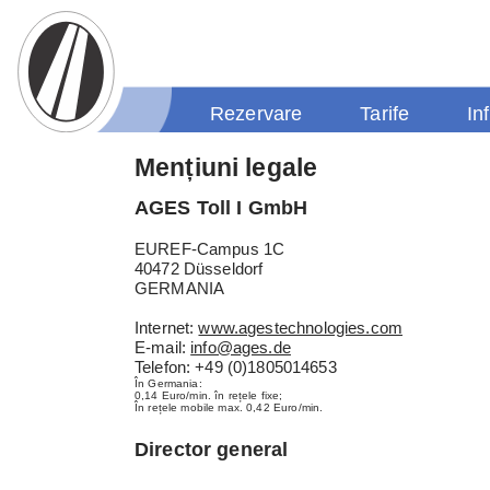
Rezervare
Tarife
In
Mențiuni legale
AGES Toll I GmbH
EUREF-Campus 1C
40472 Düsseldorf
GERMANIA
Internet:
www.agestechnologies.com
E-mail:
info@ages.de
Telefon: +49 (0)1805014653
În Germania:
0,14 Euro/min. în rețele fixe;
În rețele mobile max. 0,42 Euro/min.
Director general