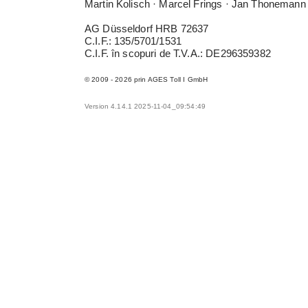
Martin Kolisch · Marcel Frings · Jan Thonemann
AG Düsseldorf HRB 72637
C.I.F.: 135/5701/1531
C.I.F. în scopuri de T.V.A.: DE296359382
© 2009 - 2026 prin AGES Toll I GmbH
Version 4.14.1 2025-11-04_09:54:49