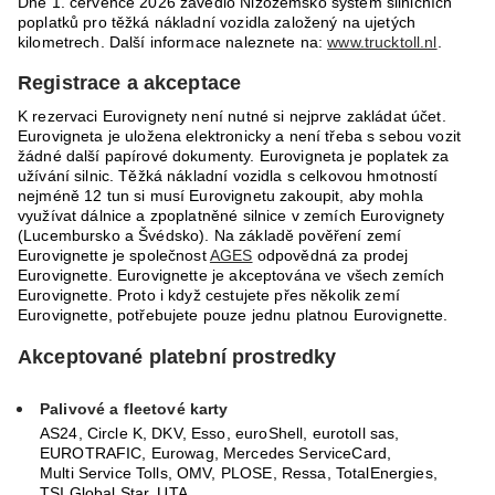
Dne 1. července 2026 zavedlo Nizozemsko systém silničních
poplatků pro těžká nákladní vozidla založený na ujetých
kilometrech. Další informace naleznete na:
www.trucktoll.nl
.
Registrace a akceptace
K rezervaci Eurovignety není nutné si nejprve zakládat účet.
Eurovigneta je uložena elektronicky a není třeba s sebou vozit
žádné další papírové dokumenty. Eurovigneta je poplatek za
užívání silnic. Těžká nákladní vozidla s celkovou hmotností
nejméně 12 tun si musí Eurovignetu zakoupit, aby mohla
využívat dálnice a zpoplatněné silnice v zemích Eurovignety
(Lucembursko a Švédsko). Na základě pověření zemí
Eurovignette je společnost
AGES
odpovědná za prodej
Eurovignette. Eurovignette je akceptována ve všech zemích
Eurovignette. Proto i když cestujete přes několik zemí
Eurovignette, potřebujete pouze jednu platnou Eurovignette.
Akceptované platební prostredky
Palivové a fleetové karty
AS24, Circle K, DKV, Esso, euroShell, eurotoll sas,
EUROTRAFIC, Eurowag, Mercedes ServiceCard,
Multi Service Tolls, OMV, PLOSE, Ressa, TotalEnergies,
TSI Global Star, UTA