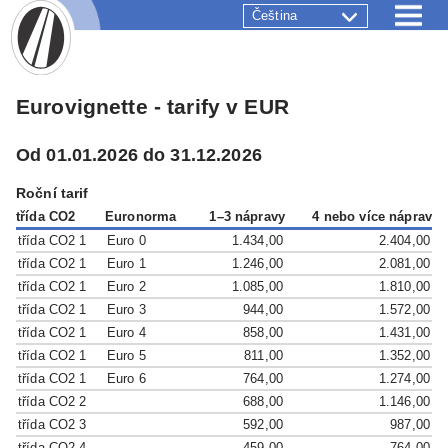
Čeština
Eurovignette - tarify v EUR
Od 01.01.2026 do 31.12.2026
Roční tarif
třída CO2
Euronorma
1–3 nápravy
4 nebo více náprav
třída CO2 1
Euro 0
1.434,00
2.404,00
třída CO2 1
Euro 1
1.246,00
2.081,00
třída CO2 1
Euro 2
1.085,00
1.810,00
třída CO2 1
Euro 3
944,00
1.572,00
třída CO2 1
Euro 4
858,00
1.431,00
třída CO2 1
Euro 5
811,00
1.352,00
třída CO2 1
Euro 6
764,00
1.274,00
třída CO2 2
688,00
1.146,00
třída CO2 3
592,00
987,00
třída CO2 4
459,00
764,00