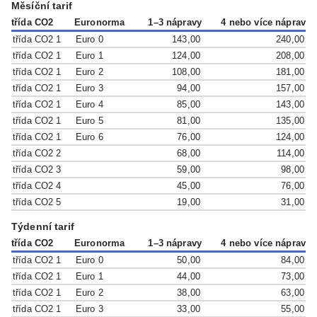
Měsíční tarif
třída CO2
Euronorma
1–3 nápravy
4 nebo více náprav
třída CO2 1
Euro 0
143,00
240,00
třída CO2 1
Euro 1
124,00
208,00
třída CO2 1
Euro 2
108,00
181,00
třída CO2 1
Euro 3
94,00
157,00
třída CO2 1
Euro 4
85,00
143,00
třída CO2 1
Euro 5
81,00
135,00
třída CO2 1
Euro 6
76,00
124,00
třída CO2 2
68,00
114,00
třída CO2 3
59,00
98,00
třída CO2 4
45,00
76,00
třída CO2 5
19,00
31,00
Týdenní tarif
třída CO2
Euronorma
1–3 nápravy
4 nebo více náprav
třída CO2 1
Euro 0
50,00
84,00
třída CO2 1
Euro 1
44,00
73,00
třída CO2 1
Euro 2
38,00
63,00
třída CO2 1
Euro 3
33,00
55,00