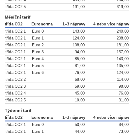
třída CO2 5
191,00
319,00
Měsíční tarif
třída CO2
Euronorma
1–3 nápravy
4 nebo více náprav
třída CO2 1
Euro 0
143,00
240,00
třída CO2 1
Euro 1
124,00
208,00
třída CO2 1
Euro 2
108,00
181,00
třída CO2 1
Euro 3
94,00
157,00
třída CO2 1
Euro 4
85,00
143,00
třída CO2 1
Euro 5
81,00
135,00
třída CO2 1
Euro 6
76,00
124,00
třída CO2 2
68,00
114,00
třída CO2 3
59,00
98,00
třída CO2 4
45,00
76,00
třída CO2 5
19,00
31,00
Týdenní tarif
třída CO2
Euronorma
1–3 nápravy
4 nebo více náprav
třída CO2 1
Euro 0
50,00
84,00
třída CO2 1
Euro 1
44,00
73,00