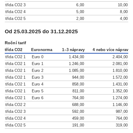
třída CO2 3
6,00
10,00
třída CO2 4
5,00
8,00
třída CO2 5
2,00
4,00
Od 25.03.2025 do 31.12.2025
Roční tarif
třída CO2
Euronorma
1–3 nápravy
4 nebo více náprav
třída CO2 1
Euro 0
1.434,00
2.404,00
třída CO2 1
Euro 1
1.246,00
2.081,00
třída CO2 1
Euro 2
1.085,00
1.810,00
třída CO2 1
Euro 3
944,00
1.572,00
třída CO2 1
Euro 4
858,00
1.431,00
třída CO2 1
Euro 5
811,00
1.352,00
třída CO2 1
Euro 6
764,00
1.274,00
třída CO2 2
688,00
1.146,00
třída CO2 3
592,00
987,00
třída CO2 4
459,00
764,00
třída CO2 5
191,00
319,00